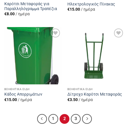
Καρότσι Μεταφοράς για
Ηλεκτρολογικός Πίνακας
Παραλληλόγραμμα Τραπέζια
€
15.00
/ ημέρα
€
8.00
/ ημέρα
Add to
Add to
Wishlist
Wishlist
ΒΟΗΘΗΤΙΚΆ ΕΊΔΗ
ΒΟΗΘΗΤΙΚΆ ΕΊΔΗ
Kάδος Aπορριμάτων
Δίτροχο Καρότσι Μεταφοράς
€
15.00
/ ημέρα
€
3.50
/ ημέρα
1
2
3