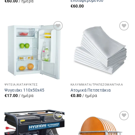
Ενδιαφερόμενου
€
60.00
/ ημέρα
€
60.00
Add to
Add to
Wishlist
Wishlist
ΨΥΓΕΊΑ/ΚΑΤΑΨΎΚΤΕΣ
ΚΑΛΎΜΜΑΤΑ/ΤΡΑΠΕΖΟΜΆΝΤΗΛΑ
Ψυγειάκι 110x50x45
Ατομικά Πετσετάκια
€
17.00
/ ημέρα
€
0.80
/ ημέρα
Add to
Add to
Wishlist
Wishlist