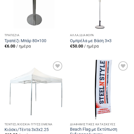
ΤΡΑΠΈΖΙΑ
ΆΛΛΑ/ΔΙΆΦΟΡΑ
Τραπέζι Μπάρ 80×100
Ομπρέλα με Βάση 3×3
€
6.00
/ ημέρα
€
50.00
/ ημέρα
Add to
Add to
Wishlist
Wishlist
ΤΈΝΤΕΣ/ΚΙΌΣΚΙΑ ΠΤΥΣΣΌΜΕΝΑ
ΔΙΑΦΗΜΙΣΤΙΚΈΣ ΚΑΤΑΣΚΕΥΈΣ
Beach Flag με Εκτύπωση
Κιόσκι/Τέντα 3x3x2.25