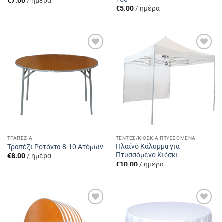
€
7.00
/ ημέρα
€
5.00
/ ημέρα
Add to
Add to
Wishlist
Wishlist
ΤΡΑΠΈΖΙΑ
ΤΈΝΤΕΣ/ΚΙΌΣΚΙΑ ΠΤΥΣΣΌΜΕΝΑ
Πλαϊνό Κάλυμμα για
Τραπέζι Ροτόντα 8-10 Ατόμων
Πτυσσόμενο Κιόσκι
€
8.00
/ ημέρα
€
10.00
/ ημέρα
Add to
Add to
Wishlist
Wishlist