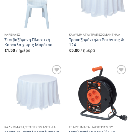
ΚΑΡΈΚΛΕΣ
ΚΑΛΎΜΜΑΤΑ/ΤΡΑΠΕΖΟΜΆΝΤΗΛΑ
Στοιβαζόμενη Πλαστική
Τραπεζομάντηλο Ροτόντας Φ
Καρέκλα χωρίς Μπράτσα
124
€
1.50
/ ημέρα
€
5.00
/ ημέρα
Add to
Add to
Wishlist
Wishlist
ΚΑΛΎΜΜΑΤΑ/ΤΡΑΠΕΖΟΜΆΝΤΗΛΑ
ΕΞΑΡΤΉΜΑΤΑ ΗΛΕΚΤΡΙΣΜΟΎ