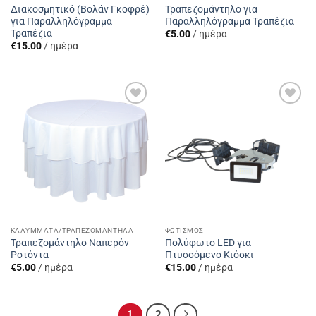
Διακοσμητικό (Βολάν Γκοφρέ)
Τραπεζομάντηλο για
για Παραλληλόγραμμα
Παραλληλόγραμμα Τραπέζια
Τραπέζια
€
5.00
/ ημέρα
€
15.00
/ ημέρα
Add to
Add to
Wishlist
Wishlist
ΚΑΛΎΜΜΑΤΑ/ΤΡΑΠΕΖΟΜΆΝΤΗΛΑ
ΦΩΤΙΣΜΌΣ
Τραπεζομάντηλο Ναπερόν
Πολύφωτο LED για
Ροτόντα
Πτυσσόμενο Κιόσκι
€
5.00
/ ημέρα
€
15.00
/ ημέρα
1
2