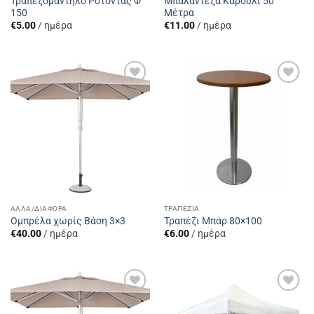
Τραπεζομάντηλο Ροτόντας Φ
Μπαλαντέζα Καρούλι 50
150
Μέτρα
€
5.00
/ ημέρα
€
11.00
/ ημέρα
Add to
Add to
Wishlist
Wishlist
ΆΛΛΑ/ΔΙΆΦΟΡΑ
ΤΡΑΠΈΖΙΑ
Ομπρέλα χωρίς Βάση 3×3
Τραπέζι Μπάρ 80×100
€
40.00
/ ημέρα
€
6.00
/ ημέρα
Add to
Add to
Wishlist
Wishlist