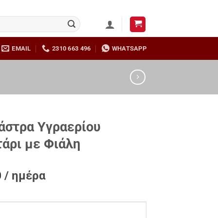
EMAIL
2310 663 496
WHATSAPP
άστρα Υγραερίου
άρι με Φιάλη
0
/ ημέρα