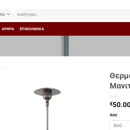
Αναζήτηση
για:
ΑΡΘΡΑ
ΕΠΙΚΟΙΝΩΝΙΑ
Θερμ
Μανιτ
Add to
Wishlist
€
50.0
Από