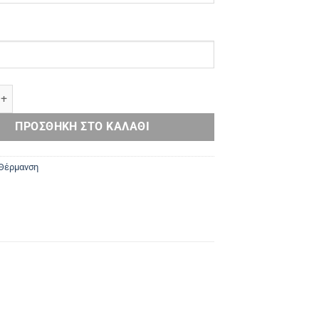
 Υγραερίου Μανιτάρι με Φιάλη ποσότητα
ΠΡΟΣΘΉΚΗ ΣΤΟ ΚΑΛΆΘΙ
Θέρμανση