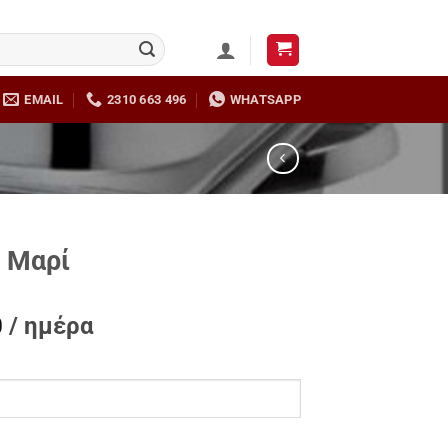
EMAIL
2310 663 496
WHATSAPP
 Μαρί
0
/ ημέρα