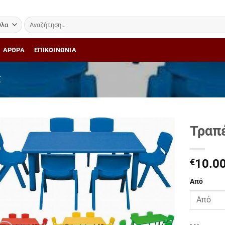
Αναζήτηση
για:
ΑΡΘΡΑ
ΕΠΙΚΟΙΝΩΝΙΑ
Σ
Τραπέ
Add to
Wishlist
€
10.0
Από