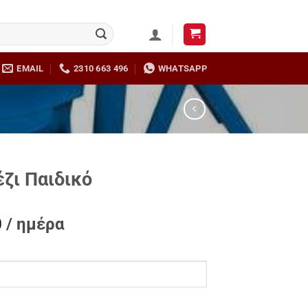
EMAIL
2310 663 496
WHATSAPP
ζι Παιδικό
0
/ ημέρα