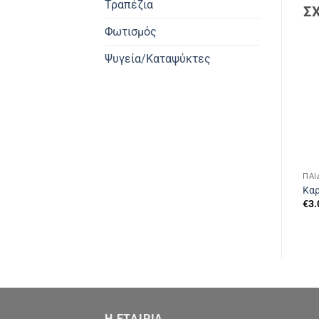
Τραπέζια
Σ
Φωτισμός
Ψυγεία/Καταψύκτες
ΠΑΙ
Καρ
€
3.
Η ΕΤΑΙΡΙΑ