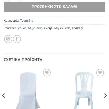
ΠΡΟΣΘΉΚΗ ΣΤΟ ΚΑΛΆΘΙ
Κατηγορία:
Τραπέζια
Ετικέτες:
γάμος
,
δεξιώσεις
,
εκδήλωση
,
έκθεση
,
τραπέζι
ΣΧΕΤΙΚΆ ΠΡΟΪΌΝΤΑ
Add to
Add to
Wishlist
Wishlist