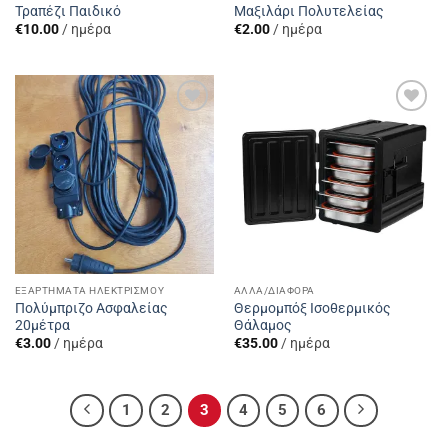
Τραπέζι Παιδικό
Μαξιλάρι Πολυτελείας
€
10.00
/ ημέρα
€
2.00
/ ημέρα
Add to
Add to
Wishlist
Wishlist
ΕΞΑΡΤΉΜΑΤΑ ΗΛΕΚΤΡΙΣΜΟΎ
ΆΛΛΑ/ΔΙΆΦΟΡΑ
Πολύμπριζο Ασφαλείας
Θερμομπόξ Ισοθερμικός
20μέτρα
Θάλαμος
€
3.00
/ ημέρα
€
35.00
/ ημέρα
1
2
3
4
5
6