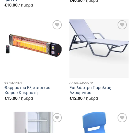
€
40.00
/ ημέρα
€
10.00
/ ημέρα
Add to
Add to
Wishlist
Wishlist
ΘΈΡΜΑΝΣΗ
ΆΛΛΑ/ΔΙΆΦΟΡΑ
Θερμάστρα Εξωτερικού
Ξαπλώστρα Παραλίας
Χώρου Κρεμαστή
Αλουμινίου
€
15.00
/ ημέρα
€
12.00
/ ημέρα
Add to
Add to
Wishlist
Wishlist