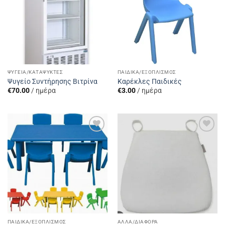
ΨΥΓΕΊΑ/ΚΑΤΑΨΎΚΤΕΣ
ΠΑΙΔΙΚΆ/ΕΞΟΠΛΙΣΜΌΣ
Ψυγείο Συντήρησης Βιτρίνα
Καρέκλες Παιδικές
€
70.00
/ ημέρα
€
3.00
/ ημέρα
Add to
Add to
Wishlist
Wishlist
ΠΑΙΔΙΚΆ/ΕΞΟΠΛΙΣΜΌΣ
ΆΛΛΑ/ΔΙΆΦΟΡΑ