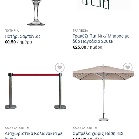
ΠΟΤΉΡΙΑ
ΤΡΑΠΈΖΙΑ
Τραπέζι Πικ-Νικ/ Μπύρας με
Ποτήρι Σαμπάνιας
δύο Παγκάκια 220εκ
€
0.50
/ ημέρα
€
25.00
/ ημέρα
Add to
Add to
Wishlist
Wishlist
ΆΛΛΑ/ΔΙΆΦΟΡΑ
ΆΛΛΑ/ΔΙΆΦΟΡΑ
Διαχωριστικά Kολωνάκια με
Ομπρέλα χωρίς Βάση 3×3
Iμάντα