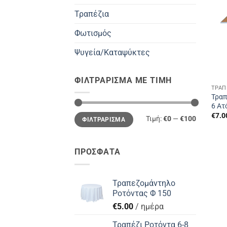
Τραπέζια
Φωτισμός
Ψυγεία/Καταψύκτες
ΦΙΛΤΡΆΡΙΣΜΑ ΜΕ ΤΙΜΉ
ΤΡΑΠ
Τραπ
6 Ατ
Ελάχιστη
Μέγιστη
€
7.0
Τιμή:
€0
—
€100
ΦΙΛΤΡΆΡΙΣΜΑ
τιμή
τιμή
ΠΡΟΣΦΑΤΑ
Τραπεζομάντηλο
Ροτόντας Φ 150
€
5.00
/ ημέρα
Τραπέζι Ροτόντα 6-8