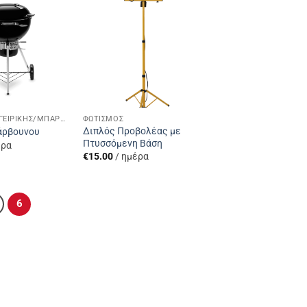
Add to
Add to
Wishlist
Wishlist
ΣΥΣΚΕΎΕΣ ΜΑΓΕΙΡΙΚΉΣ/ΜΠΆΡΜΠΕΚΙΟΥ
ΦΩΤΙΣΜΌΣ
Διπλός Προβολέας με
άρβουνου
Πτυσσόμενη Βάση
έρα
€
15.00
/ ημέρα
6