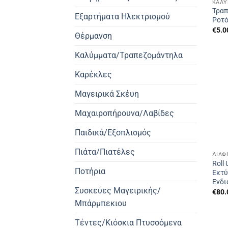
Τραπ
Εξαρτήματα Ηλεκτρισμού
Ροτό
€
5.0
Θέρμανση
Καλύμματα/Τραπεζομάντηλα
Καρέκλες
Μαγειρικά Σκέυη
Μαχαιροπήρουνα/Λαβίδες
Παιδικά/Εξοπλισμός
Πιάτα/Πιατέλες
ΔΙΑΦ
Roll
Ποτήρια
Εκτύ
Ενδι
Συσκεύες Μαγειρικής/
€
80.
Μπάρμπεκιου
Τέντες/Κιόσκια Πτυσσόμενα