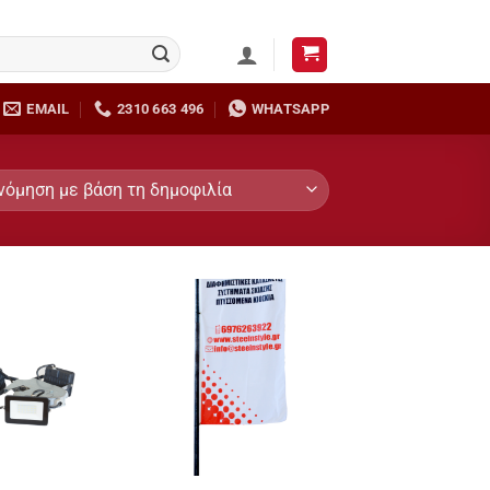
EMAIL
2310 663 496
WHATSAPP
Add to
Add to
Wishlist
Wishlist