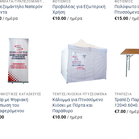
ΚΑΛΎΜΜΑΤΑ/ΤΡΑΠΕΖΟΜΆΝΤΗΛΑ
ΦΩΤΙΣΜΌΣ
ΦΩΤΙΣΜΌΣ
εζομάντηλο Ναπερόν
Προβολέας για Εξωτερική
Πολύφωτο L
ντα
Χρήση
Πτυσσόμενο
0
/ ημέρα
€
10.00
/ ημέρα
€
15.00
/ ημ
Add to
Add to
Wishlist
Wishlist
ΗΜΙΣΤΙΚΈΣ ΚΑΤΑΣΚΕΥΈΣ
ΤΈΝΤΕΣ/ΚΙΌΣΚΙΑ ΠΤΥΣΣΌΜΕΝΑ
ΤΡΑΠΈΖΙΑ
 Up με Ψηφιακή
Κάλυμμα για Πτυσσόμενο
Τραπέζι Πα
πωση του
Κιόσκι με Πόρτα και
120×0.60×0
αφερόμενου
Παράθυρο
€
7.00
/ ημέ
00
€
10.00
/ ημέρα