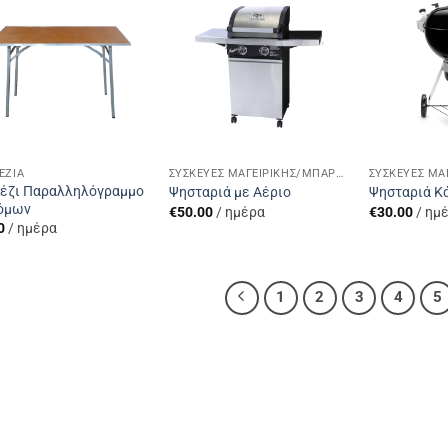
Add to
Add to
Wishlist
Wishlist
ΈΖΙΑ
ΣΥΣΚΕΎΕΣ ΜΑΓΕΙΡΙΚΉΣ/ΜΠΆΡΜΠΕΚΙΟΥ
έζι Παραλληλόγραμμο
Ψησταριά με Αέριο
Ψησταριά Κ
όμων
€
50.00
/ ημέρα
€
30.00
/ ημ
0
/ ημέρα
1
2
3
4
5