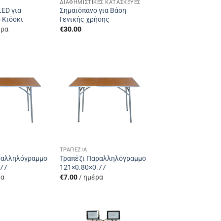
ΔΙΑΦΗΜΙΣΤΙΚΈΣ ΚΑΤΑΣΚΕΥΈΣ
ED για
Σημαιόπανο για Βάση
 Κιόσκι
Γενικής χρήσης
έρα
€
30.00
Add to
Add to
Wishlist
Wishlist
ΤΡΑΠΈΖΙΑ
ραλληλόγραμμο
Τραπέζι Παραλληλόγραμμο
.77
121×0.80×0.77
ρα
€
7.00
/ ημέρα